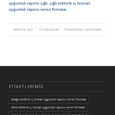
uygunluk raporu çiğli, çiğli elektrik iç tesisat
uygunluk raporu veren firmalar
MAYIS 8, 2021
/
0 YORUMLAR
/
TARAFINDAN
1007ADMIN
ETIKETLERIMIZ
aliağa elektrik iç tesisat uygunluk raporu veren firmalar
dikili elektrik iç tesisat uygunluk raporu veren firmalar