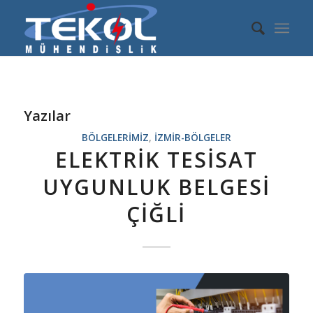
Yazılar
BÖLGELERIMIZ
,
IZMIR-BÖLGELER
ELEKTRIK TESISAT
UYGUNLUK BELGESI
ÇIĞLI