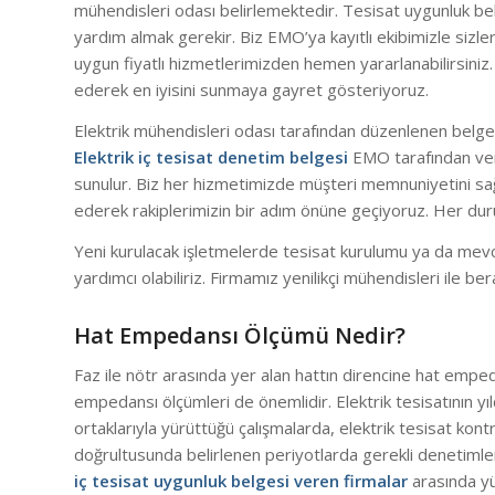
mühendisleri odası belirlemektedir. Tesisat uygunluk bel
yardım almak gerekir. Biz EMO’ya kayıtlı ekibimizle sizl
uygun fiyatlı hizmetlerimizden hemen yararlanabilirsiniz.
ederek en iyisini sunmaya gayret gösteriyoruz.
Elektrik mühendisleri odası tarafından düzenlenen belge sa
Elektrik iç tesisat denetim belgesi
EMO tarafından veri
sunulur. Biz her hizmetimizde müşteri memnuniyetini sağl
ederek rakiplerimizin bir adım önüne geçiyoruz. Her du
Yeni kurulacak işletmelerde tesisat kurulumu ya da mevcut
yardımcı olabiliriz. Firmamız yenilikçi mühendisleri ile be
Hat Empedansı Ölçümü Nedir?
Faz ile nötr arasında yer alan hattın direncine hat empedan
empedansı ölçümleri de önemlidir. Elektrik tesisatının yı
ortaklarıyla yürüttüğü çalışmalarda, elektrik tesisat kontrol
doğrultusunda belirlenen periyotlarda gerekli denetimler
iç tesisat uygunluk belgesi veren firmalar
arasında yük