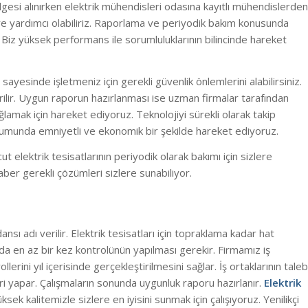
gesi alınırken elektrik mühendisleri odasına kayıtlı mühendislerden
ere yardımcı olabiliriz. Raporlama ve periyodik bakım konusunda
 Biz yüksek performans ile sorumluluklarının bilincinde hareket
yesinde işletmeniz için gerekli güvenlik önlemlerini alabilirsiniz.
lir. Uygun raporun hazırlanması ise uzman firmalar tarafından
amak için hareket ediyoruz. Teknolojiyi sürekli olarak takip
rumunda emniyetli ve ekonomik bir şekilde hareket ediyoruz.
 elektrik tesisatlarının periyodik olarak bakımı için sizlere
raber gerekli çözümleri sizlere sunabiliyor.
sı adı verilir. Elektrik tesisatları için topraklama kadar hat
lda en az bir kez kontrolünün yapılması gerekir. Firmamız iş
lerini yıl içerisinde gerçekleştirilmesini sağlar. İş ortaklarının taleb
i yapar. Çalışmaların sonunda uygunluk raporu hazırlanır.
Elektrik
sek kalitemizle sizlere en iyisini sunmak için çalışıyoruz. Yenilikçi