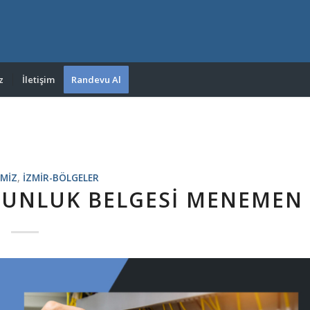
z
İletişim
Randevu Al
IMIZ
,
IZMIR-BÖLGELER
YGUNLUK BELGESI MENEMEN