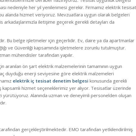
endislerimizle beraber hazırlıyoruz. Tesisat uygunluk belgesi
ması nedeniyle her yıl yenilenmesi gerekir. Firmamız elektrik tesisa
r bu alanda hizmet veriyoruz. Mevzuatlara uygun olarak belgeleri
is arkadaşlarımızla iletişime geçerek gerekli detayları da
ir. Bu belge işletmeler için geçerlidir. Ev, daire ya da apartmanlar
ğlığı ve Güvenliği kapsamında işletmelere zorunlu tutulmuştur.
man mühendisler tarafından yapılır.
çin aranılan ön şart elektrik malzemelerinin tamamının uygun
tiyaç duyduğu enerji seviyesine göre elektrik malzemeleri
rmamız
elektrik iç tesisat denetim belgesi
konusunda gerekli
niş kapsamlı hizmet seçeneklerimiz yer alıyor. Tesisatlar üzerinde
imizi yürütüyoruz. Alanında uzman ve deneyimli personelden oluşan
dır.
 tarafından gerçekleştirilmektedir. EMO tarafından yetkilendirilmiş