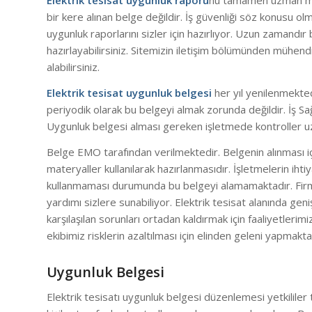
Elektrik tesisat uygunluk raporu
nu tamamen uzman müh
bir kere alınan belge değildir. İş güvenliği söz konusu ol
uygunluk raporlarını sizler için hazırlıyor. Uzun zamandı
hazırlayabilirsiniz. Sitemizin iletişim bölümünden mühend
alabilirsiniz.
Elektrik tesisat uygunluk belgesi
her yıl yenilenmekted
periyodik olarak bu belgeyi almak zorunda değildir. İş Sa
Uygunluk belgesi alması gereken işletmede kontroller uz
Belge EMO tarafından verilmektedir. Belgenin alınması i
materyaller kullanılarak hazırlanmasıdır. İşletmelerin ih
kullanmaması durumunda bu belgeyi alamamaktadır. Fi
yardımı sizlere sunabiliyor. Elektrik tesisat alanında ge
karşılaşılan sorunları ortadan kaldırmak için faaliyetler
ekibimiz risklerin azaltılması için elinden geleni yapmakta
Uygunluk Belgesi
Elektrik tesisatı uygunluk belgesi düzenlemesi yetkililer