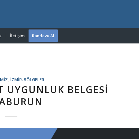
z
İletişim
Randevu Al
IMIZ
,
IZMIR-BÖLGELER
AT UYGUNLUK BELGESI
RABURUN