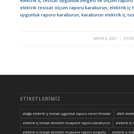
elektrik iç tesisat uygunluk belgesi ve ölçüm raporu
elektrik tesisat ölçüm raporu karaburun, elektrik iç
uygunluk raporu karaburun, karaburun elektrik iç te
MAYIS 8, 2021
/
0 YO
/
ETIKETLERIMIZ
aliağa elektrik iç tesisat uygunluk raporu veren firmalar
dikili elek
elektrik iç tesisat denetim muayene raporu karaburun
elektrik i
elektrik iç tesisat denetim muayene raporu turgutlu
elektrik iç t