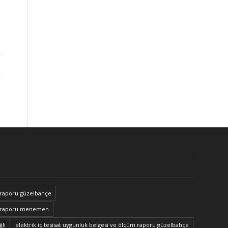
 raporu güzelbahçe
ne raporu menemen
ğli
elektrik iç tesisat uygunluk belgesi ve ölçüm raporu güzelbahçe