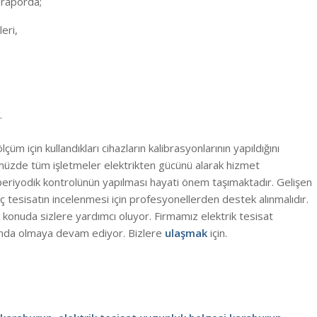
u raporda;
eri,
.
üm için kullandıkları cihazların kalibrasyonlarının yapıldığını
müzde tüm işletmeler elektrikten gücünü alarak hizmet
periyodik kontrolünün yapılması hayati önem taşımaktadır. Gelişen
iç tesisatın incelenmesi için profesyonellerden destek alınmalıdır.
konuda sizlere yardımcı oluyor. Firmamız elektrik tesisat
nında olmaya devam ediyor. Bizlere
ulaşmak
için.