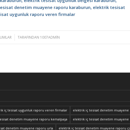
 karaburun, elektrik tesisat uygunluk belgesi karaburun,
 tesisat denetim muayene raporu karaburun, elektrik tesisat
sisat uygunluk raporu veren firmalar
RUMLAR
TARAFINDAN
1007ADMIN
trik iç tesisat uygunluk raporu veren firmalar
elektrik iç tesisat denetim muayene
ç tesisat denetim muayene raporu kemalpaşa
elektrik iç tesisat denetim muaye
esisat denetim muayene raporu urla
elektrik iç tesisat denetim muayene raporu çi