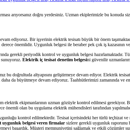
irması arıyorsanız doğru yerdesiniz. Uzman ekiplerimizle bu konuda sizl
m ediyoruz. Bir işyerinin elektrik tesisatı büyük bir önem taşımaktadır.
n derece önemlidir. Uygunluk belgesi ile beraber pek çok iş kazasının v
rında gerekli periyodik kontrol ve uygunluk belgesi hazırlamaktadır. Tü
r sunuyoruz.
Elektrik iç tesisat denetim belgesi
ni güvenilir uzmanlarım
ız bu doğrultuda altyapısını geliştirmeye devam ediyor. Elektrik tesis
ı daha da büyütmeye devam ediyoruz. Taahhütlerimizi zamanında ve en d
tüm elektrik ekipmanlarının uzman gözüyle kontrol edilmesi gerekiyor. Bu
ece önemli olan bu uygulama elektrik mühendisleri tarafından yapılmalıd
ygunluğu kontrol edilmektedir. Tesisat içerisindeki her türlü teçhizat v
at uygunluk belgesi veren firmalar
sizlere gerekli uygunluk raporunu h
rmeyi başardık. Müşteri memnuniyetini sağlamak ve etkili çözümler sun