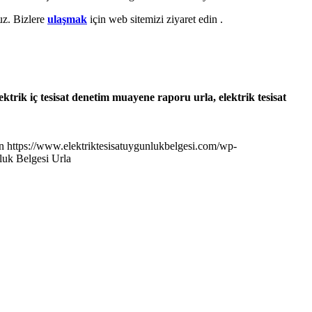
uz. Bizlere
ulaşmak
için web sitemizi ziyaret edin .
lektrik iç tesisat denetim muayene raporu urla, elektrik tesisat
n
https://www.elektriktesisatuygunlukbelgesi.com/wp-
luk Belgesi Urla