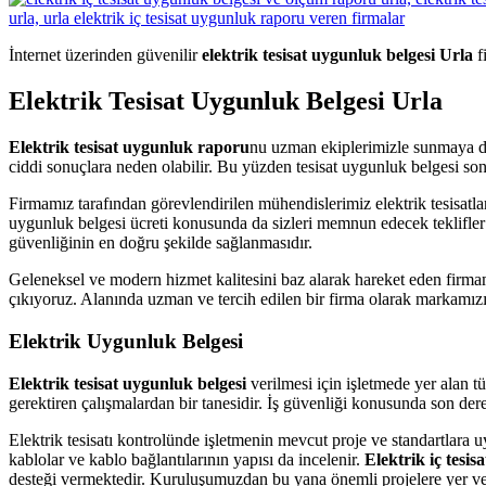
İnternet üzerinden güvenilir
elektrik tesisat uygunluk belgesi Urla
f
Elektrik Tesisat Uygunluk Belgesi Urla
Elektrik tesisat uygunluk raporu
nu uzman ekiplerimizle sunmaya deva
ciddi sonuçlara neden olabilir. Bu yüzden tesisat uygunluk belgesi so
Firmamız tarafından görevlendirilen mühendislerimiz elektrik tesisatla
uygunluk belgesi ücreti konusunda da sizleri memnun edecek teklifle
güvenliğinin en doğru şekilde sağlanmasıdır.
Geleneksel ve modern hizmet kalitesini baz alarak hareket eden firmam
çıkıyoruz. Alanında uzman ve tercih edilen bir firma olarak markamız
Elektrik Uygunluk Belgesi
Elektrik tesisat uygunluk belgesi
verilmesi için işletmede yer alan 
gerektiren çalışmalardan bir tanesidir. İş güvenliği konusunda son der
Elektrik tesisatı kontrolünde işletmenin mevcut proje ve standartlara u
kablolar ve kablo bağlantılarının yapısı da incelenir.
Elektrik iç tesis
desteği vermektedir. Kuruluşumuzdan bu yana önemli projelere yer ve