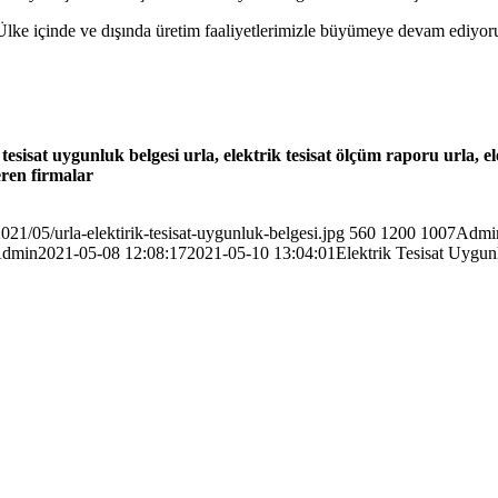
Ülke içinde ve dışında üretim faaliyetlerimizle büyümeye devam ediyor
 tesisat uygunluk belgesi urla, elektrik tesisat ölçüm raporu urla, e
eren firmalar
21/05/urla-elektirik-tesisat-uygunluk-belgesi.jpg
560
1200
1007Admi
Admin
2021-05-08 12:08:17
2021-05-10 13:04:01
Elektrik Tesisat Uygun