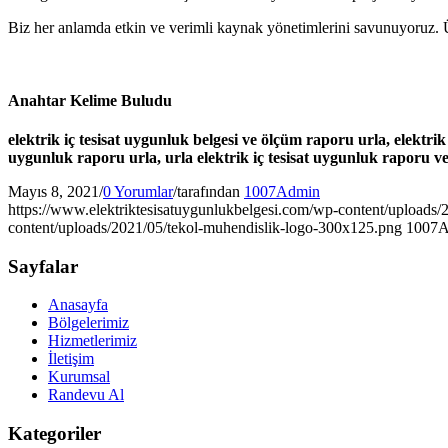
Biz her anlamda etkin ve verimli kaynak yönetimlerini savunuyoruz. 
Anahtar Kelime Buludu
elektrik iç tesisat uygunluk belgesi ve ölçüm raporu urla, elektrik
uygunluk raporu urla, urla elektrik iç tesisat uygunluk raporu v
Mayıs 8, 2021
/
0 Yorumlar
/
tarafından
1007Admin
https://www.elektriktesisatuygunlukbelgesi.com/wp-content/uploads/20
content/uploads/2021/05/tekol-muhendislik-logo-300x125.png
1007
Sayfalar
Anasayfa
Bölgelerimiz
Hizmetlerimiz
İletişim
Kurumsal
Randevu Al
Kategoriler