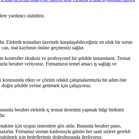
ere yardımcı olabiliriz.
 Elektrik tesisatları üzerinde karşılaşabileceğiniz en ufak bir sorun
e can, mal kaybının önüne geçmenizi sağlar.
m kontroller eksiksiz ve profesyonel bir şekilde tamamlanır. Tesisat
ızla beraber veriyoruz. Firmamızın temel amacı iş sağlığı ve
atı konusunda etkin ve çözüm odaklı çalışmalarımızla bir adım öne
oğru şekilde yerine getirmek için çalışıyoruz.
nunla beraber elektrik iç tesisat denetimi yapmak bilgi birikimi
ır.
e makine için uygun sistemlere göz atılır. Bununla beraber pano,
azırlar. Firmamız uzman kadrosuyla günün her saati sizlere gerekli
abilmek için hedeflerimiz doğrultusunda ilerliyoruz.