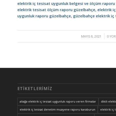
elektrik iç tesisat uygunluk belgesi ve ölçüm raporu
elektrik tesisat ölçüm raporu güzelbahçe, elektrik 
uygunluk raporu güzelbahçe, güzelbahçe elektrik iç 
MAYIS 8, 2021
/
0 YO
/
ETIKETLERIMIZ
aliağa elektrik iç tesisat uygunluk raporu veren firmalar
dikili elek
elektrik iç tesisat denetim muayene raporu karaburun
elektrik i