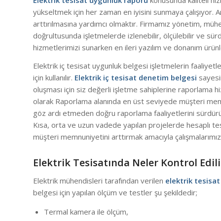
Elektrik tesisat uygunluk raporu
konusunda kaliteli hi
yükseltmek için her zaman en iyisini sunmaya çalışıyor. A
arttırılmasına yardımcı olmaktır. Firmamız yönetim, mühe
doğrultusunda işletmelerde izlenebilir, ölçülebilir ve sü
hizmetlerimizi sunarken en ileri yazılım ve donanım ürün
Elektrik iç tesisat uygunluk belgesi işletmelerin faaliye
için kullanılır.
Elektrik iç tesisat denetim belgesi
sayesin
oluşması için siz değerli işletme sahiplerine raporlama h
olarak Raporlama alanında en üst seviyede müşteri memnun
göz ardı etmeden doğru raporlama faaliyetlerini sürd
Kısa, orta ve uzun vadede yapılan projelerde hesaplı t
müşteri memnuniyetini arttırmak amacıyla çalışmalarımız
Elektrik Tesisatında Neler Kontrol Edili
Elektrik mühendisleri tarafından verilen
elektrik tesisa
belgesi için yapılan ölçüm ve testler şu şekildedir;
Termal kamera ile ölçüm,