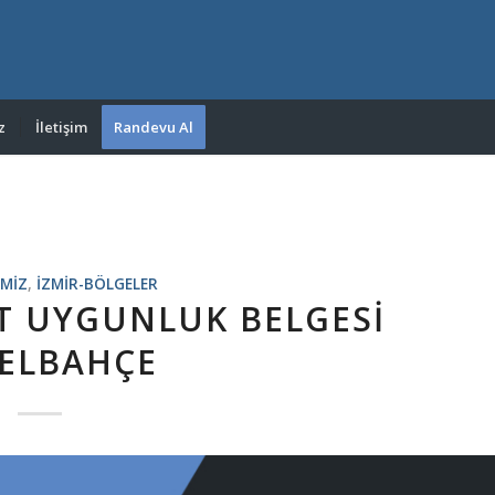
z
İletişim
Randevu Al
IMIZ
,
IZMIR-BÖLGELER
AT UYGUNLUK BELGESI
ELBAHÇE