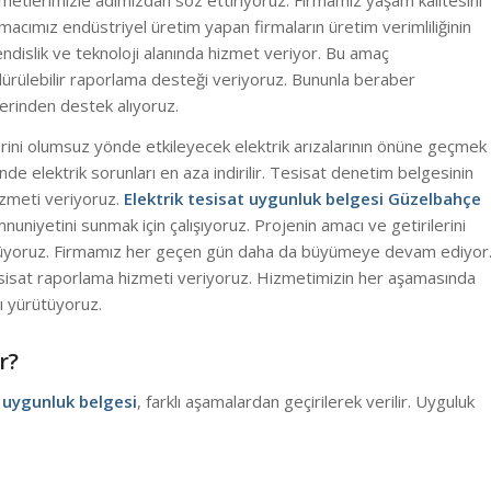
zmetlerimizle adımızdan söz ettiriyoruz. Firmamız yaşam kalitesini
macımız endüstriyel üretim yapan firmaların üretim verimliliğinin
ndislik ve teknoloji alanında hizmet veriyor. Bu amaç
rdürülebilir raporlama desteği veriyoruz. Bununla beraber
lerinden destek alıyoruz.
tlerini olumsuz yönde etkileyecek elektrik arızalarının önüne geçmek
de elektrik sorunları en aza indirilir. Tesisat denetim belgesinin
izmeti veriyoruz.
Elektrik tesisat uygunluk belgesi Güzelbahçe
iyetini sunmak için çalışıyoruz. Projenin amacı ve getirilerini
ürüyoruz. Firmamız her geçen gün daha da büyümeye devam ediyor
esisat raporlama hizmeti veriyoruz. Hizmetimizin her aşamasında
ı yürütüyoruz.
r?
t uygunluk belgesi
, farklı aşamalardan geçirilerek verilir. Uyguluk