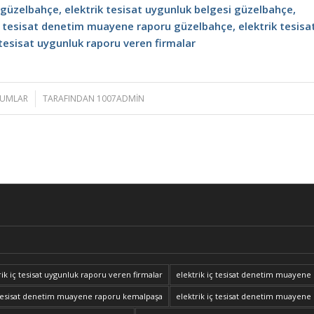
 güzelbahçe, elektrik tesisat uygunluk belgesi güzelbahçe,
iç tesisat denetim muayene raporu güzelbahçe, elektrik tesisa
tesisat uygunluk raporu veren firmalar
RUMLAR
TARAFINDAN
1007ADMIN
trik iç tesisat uygunluk raporu veren firmalar
elektrik iç tesisat denetim muayene
ç tesisat denetim muayene raporu kemalpaşa
elektrik iç tesisat denetim muaye