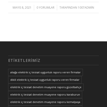
MAYIS 8, 2021
/
0 YORUMLAR
/
TARAFINDAN
1007ADMIN
ETIKETLERIMIZ
aliağa elektrik iç tesisat uygunluk raporu veren firmalar
dikili elektrik iç tesisat uygunluk raporu veren firmalar
elektrik iç tesisat denetim muayene raporu güzelbahçe
elektrik iç tesisat denetim muayene raporu karaburun
elektrik iç tesisat denetim muayene raporu kemalpaşa