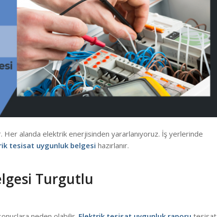
. Her alanda elektrik enerjisinden yararlanıyoruz. İş yerlerinde
rik tesisat uygunluk belgesi
hazırlanır.
elgesi Turgutlu
 sonuçlara neden olabilir.
Elektrik tesisat uygunluk raporu
tesisat