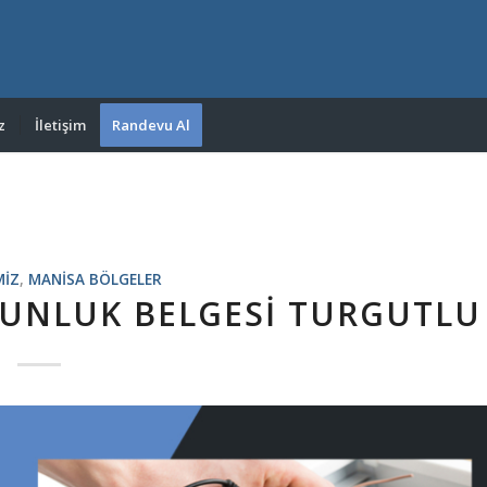
z
İletişim
Randevu Al
MIZ
,
MANISA BÖLGELER
GUNLUK BELGESI TURGUTLU