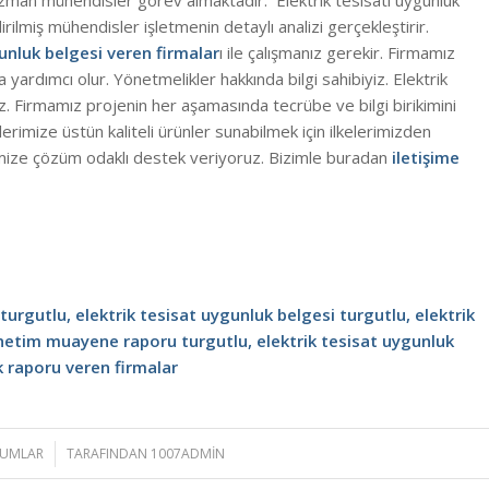
 uzman mühendisler görev almaktadır. Elektrik tesisatı uygunluk
ilmiş mühendisler işletmenin detaylı analizi gerçekleştirir.
gunluk belgesi veren firmalar
ı ile çalışmanız gerekir. Firmamız
a yardımcı olur. Yönetmelikler hakkında bilgi sahibiyiz. Elektrik
. Firmamız projenin her aşamasında tecrübe ve bilgi birikimini
rimize üstün kaliteli ürünler sunabilmek için ilkelerimizden
mize çözüm odaklı destek veriyoruz. Bizimle buradan
iletişime
turgutlu, elektrik tesisat uygunluk belgesi turgutlu, elektrik
enetim muayene raporu turgutlu, elektrik tesisat uygunluk
k raporu veren firmalar
RUMLAR
TARAFINDAN
1007ADMIN