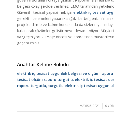
güvenlik sorunları ortaya çıkabilir. Raporlama sırasında
belgesi kolay şekilde verilmez. EMO tarafından yetkilendir
Güvenilir tesisat yapabilmek için
elektrik iç tesisat uy
gerekli incelemeleri yaparak sağlıklı bir belgenizi almanız
projelendirme ve bakım konusunda da sizlerin yanındayız
kullanarak çözümler geliştirmeye devam ediyor. Müşterile
vazgeçmiyoruz. Proje öncesi ve sonrasında müşterileri
geçebilirsiniz.
Anahtar Kelime Buludu
elektrik iç tesisat uygunluk belgesi ve ölçüm raporu 
tesisat ölçüm raporu turgutlu, elektrik iç tesisat d
raporu turgutlu, turgutlu elektrik iç tesisat uygunlu
MAYIS 8, 2021
/
0 YO
/